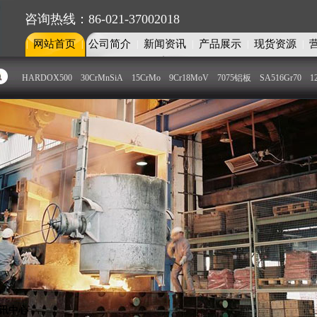
咨询热线：86-021-37002018
网站首页
公司简介
新闻资讯
产品展示
现货资源
|
|
|
|
|
|
HARDOX500
30CrMnSiA
15CrMo
9Cr18MoV
7075铝板
SA516Gr70
1
板部
模具钢部
特种合金圆钢
讯中心