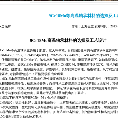
9Cr18Mo等高温轴承材料的选择及
双击滚屏
作者：上海臣重 发布时间：2013-7-2
9Cr18Mo高温轴承材料的选择及工艺设计
9Cr18Mo等高温轴承主要用于航空、航天等领域。目前我国使用的高温轴承钢主要有9Cr18
Cr4Mo4V(315℃)、 Cr14Mo4(480℃)、W6Mo5Cr4V2(480℃)、W9Cr4V2Mo(520℃)、 W
中使用最普遍的是Cr4Mo4V。这些材料的使用温度均指在重载荷状态下, 如轴承载荷较
还可以更高。如9Cr18Mo 作仪表轴承, 硬度为55 HRC 时, 使用温度可达420℃
的硬度、耐磨性、接触疲劳强度、弹性极限、良好的冲击韧性、断裂韧性、尺寸稳定
能要求, 对轴承用钢提出了严格要求的冶金质量。
1. 9Cr18Mo等高温轴承工作条件及性能要求通常认为超过120℃的温度条件，便算
化和屈服强度降低，精度逐步丧失；而当轴承工作温度超过轴承材料回火温度时，其硬
就急剧下降，很快出现早期疲劳和磨损。 保证轴承在高温下运转精度和使用寿命的中
和尺寸与形状的稳定程度，因此对于高温轴承钢提出如下要求，
1)高温下硬度不低于HRC50～56；金相组织稳定；
2)高温尺寸稳定性良好，温度膨胀系数小，没有显著的组织变化，抗蠕变性好，残余
3)抗氧化性好，生成的氧化膜与基体结合牢固，而且耐磨性和疲劳强度好，耐热震性
4)作为轴承钢所应有的其他材料特性。如高温耐冲击性能、低的热膨胀性和高的抗蠕
2.9Cr18Mo等高温轴承技术要求: