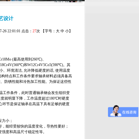
工艺设计
6 22:01:01 点击：
27
次 【字号：
大
中
小
】
Mo (最高使用到260℃)、
18Cr4V(560℃)和W12Cr4V5Co5(590℃)。其
小、环境清洁, 允许降低硬度的话, 使用温度
。轴承的结构特点和工作条件要求轴承材料必须具备高
性、防锈性能和冷热加工性能。为保证这些性
是高温工作条件，此时普通轴承钢会发生组织变
度就明显下降，工作温度超过180℃时硬度
心环节是保证轴承在高温下具有足够的硬度
应力小；
好，能经受较快的温度变化，导热性要好；
变强度和高温尺寸稳定性等。