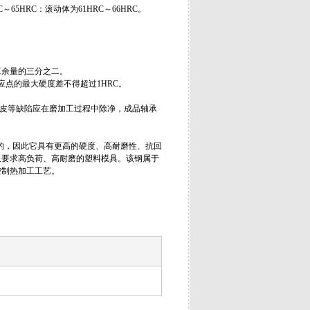
65HRC：滚动体为61HRC～66HRC。
工余量的三分之二。
应点的最大硬度差不得超过1HRC。
化皮等缺陷应在磨加工过程中除净，成品轴承
起来的，因此它具有更高的硬度、高耐磨性、抗回
又要求高负荷、高耐磨的塑料模具。该钢属于
控制热加工工艺。