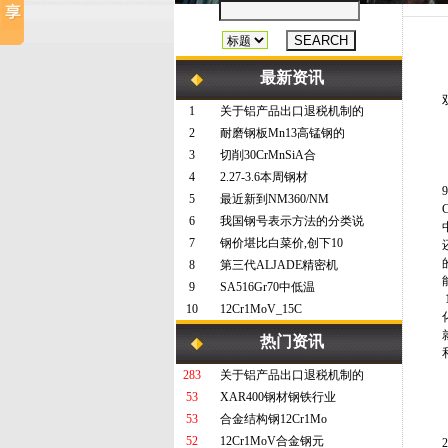
最新资讯
1
关于铝产品出口退税机制的
2
耐磨钢板Mn13高锰钢的
3
切削30CrMnSiA合
4
2.27-3.6本周钢材
5
最近新到NM360/NM
6
我国钢号表示方法的分类说
7
钢价堪比白菜价,创下10
8
第三代ALJADE精密机
9
SA516Gr70中低温
10
12Cr1MoV_15C
热门资讯
283
关于铝产品出口退税机制的
53
XAR400钢材钢铁行业
53
合金结构钢12Cr1Mo
52
12Cr1MoV合金钢元