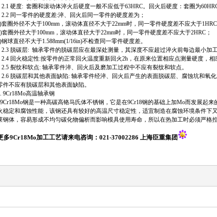
2.1 硬度: 套圈和滚动体淬火后硬度一般不应低于63HRC。回火后硬度：套圈为60HRC～
2.2 同一零件的硬度差:淬、回火后同一零件的硬度差为；
a)套圈外径不大于100mm，滚动体直径不大于22mm时，同一零件硬度差不应大于1HRC
b)套圈外径大于100mm，滚动体直径大于22mm时，同一零件硬度差不应大于2HRC；
c)钢球直径不大于1.588mm(1/16in)不检查同一零件硬度差。
2.3 脱碳层: 轴承零件的脱碳层应在最深处测量，其深度不应超过淬火前每边最小加
2.4 回火稳定性:按零件的正常回火温度重新回火2h，在原来位置相应点测量硬度，相
2.5 裂纹和软点: 轴承零件淬、回火后及磨加工过程中不应有裂纹和软点。
2.6 脱碳层和其他表面缺陷: 轴承零件经淬、回火后产生的表面脱碳层、腐蚀坑和氧
零件不应有脱碳层和其他表面缺陷。
3. 9Cr18Mo高温轴承钢
9Cr18Mo钢是一种高碳高铬马氏体不锈钢，它是在9Cr18钢的基础上加Mo而发展
火稳定和腐蚀性能，该钢还具有较好的高温尺寸稳定性，适宜制造在腐蚀环境条件下
莱钢体，容易形成不均匀碳化物偏析而影响模具使用寿命，所以在热加工时必须严格
更多9Cr18Mo加工工艺请来电咨询：021-37002286 上海臣重集团