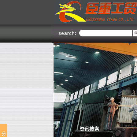
不锈钢部
钢
不锈钢部
上海臣重不锈钢部主要经销国内
外各大钢铁厂上海克虏伯、广州
联众、宁波宝新、山西太钢、张
家港浦项、昆山大庚、宝钢集
团、台湾烨联、南非哥伦布、日
本、芬兰OUTOKUMPU、南非
Colum......了解更多
资讯搜索
资