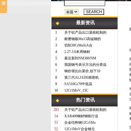
最新资讯
1
关于铝产品出口退税机制的
2
耐磨钢板Mn13高锰钢的
3
切削30CrMnSiA合
4
2.27-3.6本周钢材
5
最近新到NM360/NM
6
我国钢号表示方法的分类说
7
钢价堪比白菜价,创下10
8
第三代ALJADE精密机
9
SA516Gr70中低温
10
12Cr1MoV_15C
热门资讯
283
关于铝产品出口退税机制的
54
XAR400钢材钢铁行业
53
合金结构钢12Cr1Mo
52
12Cr1MoV合金钢元