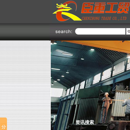
不锈钢部
钢
不锈钢部
上海臣重不锈钢部主要经销国内
外各大钢铁厂上海克虏伯、广州
联众、宁波宝新、山西太钢、张
家港浦项、昆山大庚、宝钢集
团、台湾烨联、南非哥伦布、日
本、芬兰OUTOKUMPU、南非
Colum......了解更多
资讯搜索
资