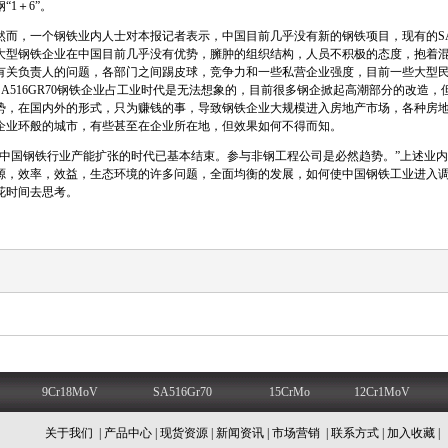
钢“1＋6”。
然而，一个钢铁业内人士对本报记者表示，中国目前几乎没有新的钢铁项目，现有的SA5
大型钢铁企业在中国目前几乎没有优势，臃肿的组织结构，人员不积极的态度，抱着
有关负责人的问题，各部门之间踢皮球，竞争力和一些私营企业强度，目前一些大型
SA516GR70钢铁企业占工业时代是无法想象的，目前很多钢企掀起高潮部分的改造
势，在国内外的形式，只为赚钱的事，导致钢铁企业大规模进入房地产市场，各种房地
企业环般的城市，有些甚至在企业所在地，但效果如何不得而知。
“中国钢铁行业产能扩张的时代已基本结束。参与非钢工程公司是必然趋势。”上述业内人士
源，效率，效益，生态环境的许多问题，全面均衡的发展，如何使中国钢铁工业进入
花时间去思考。
9Cr18MoV
SA516Gr70
15CrMo
12Cr1MoV
关于我们
|
产品中心
|
现货资源
|
新闻资讯
|
市场营销
|
联系方式
|
加入收藏
|