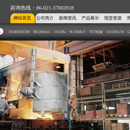
咨询热线：86-021-37002018
网站首页
公司简介
新闻资讯
产品展示
现货资源
|
|
|
|
|
|
HARDOX500
30CrMnSiA
15CrMo
9Cr18MoV
7075铝板
SA516Gr70
1
板部
模具钢部
特种合金圆钢
讯中心