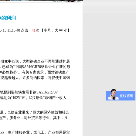
薄的利润
15 11:15:40 点击：
41
次 【字号：
大
中
小
】
展研究中心说，大型钢铁企业不再能通过扩展
，已成为“中国
SA516GR70
钢铁企业在新的形
种必然趋势”。有关专家表示，面对钢铁生产
环境越来越大。许多制约因素，将促使中国钢
提到要加快发展非钢SA516GR70产
规划为“1025”末，武汉钢铁“非钢产业收入
发展，也给企业带来了巨大的经济效益和社会
地产，服务业，对外贸易等行业。其中，只
融业，生产性服务业，煤化工。产业布局是宝