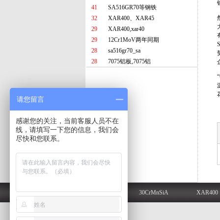
41
SA516GR70等钢铁
32
XAR400、XAR45
29
XAR400,xar40
29
12Cr1MoV两年同期
28
sa516gr70_sa
28
7075铝板,7075铝
请您留言
感谢您的关注，当前客服人员不在
线，请填写一下您的信息，我们会
尽快和您联系。
HARDOX500
30CrMnSiA
XAR400