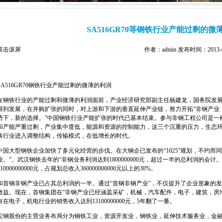
SA516GR70等钢铁行业产能过剩的微
双击滚屏
作者：admin 发布时间：2013-6-
SA516GR70
钢铁行业产能过剩的微薄的利润
在钢铁行业的产能过剩和微薄的利润面前，产业经济研究部副主任杨建龙，国务院发
得到发展，在并购扩张的同时，对上游和下游的垂直延伸产业链，努力开拓“非钢产业
势下，新的选择。”中国钢铁行业产能扩张的时代已基本结束。参与非钢工程公司是一
和产能严重过剩，产业集中度低，能源和资源的控制能力，这三个沉重的压力，生态
铁行业进入调整结构，传输模式，在低增长的时代。
中国大型钢铁企业加快了多元化经营的步伐。在大钢企已发布的“1025”规划，不约而同地
业。”。武汉钢铁去年的“非钢业务利润达到1800000000元，超过一半的总利润的会计。
110000000000元，占规划总收入360000000000元以上的30%。
和首钢非钢产业已占其总利润的一半。通过“首钢非钢产业”，不仅提升了企业形象的
效益。现在，首钢集团在“非钢产业已经涵盖采矿，机械，汽车配件，电子，建筑，房
有在电子，机电行业的销售收入达到13100000000元，5年翻了一番。
宝钢股份的主营业务布局分为钢铁工业，资源开发业，钢铁业，延伸技术服务业，金