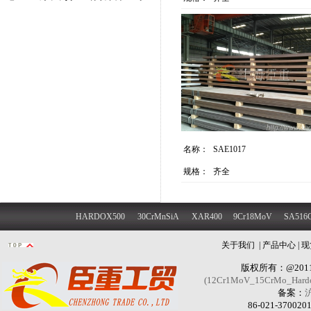
名称：
SAE1017
规格：
齐全
HARDOX500
30CrMnSiA
XAR400
9Cr18MoV
SA516
关于我们
|
产品中心
|
现
版权所有：@201
(12Cr1MoV_15CrMo_Hard
备案：
沪
86-021-370020