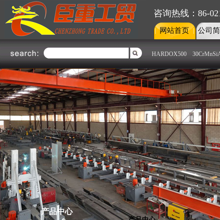
咨询热线：86-021-
网站首页
公司简
|
|
HARDOX500
30CrMnSi
不锈钢部
钢板部
不锈钢部
上海臣重不锈钢部主要经销国内
外各大钢铁厂上海克虏伯、广州
联众、宁波宝新、山西太钢、张
家港浦项、昆山大庚、宝钢集
团、台湾烨联、南非哥伦布、日
本、芬兰OUTOKUMPU、南非
Colum......了解更多
产品中心
产品中心