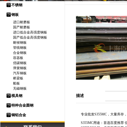
不锈钢
钢板
进口耐磨板
国产耐磨板
进口低合金高强度钢板
国产低合金高强度钢板
耐候钢板
管线钢板
合金钢板
容器板
优碳钢板
弹簧钢板
汽车钢板
桥梁板
船板
无磁钢板
模具钢
描述
特种合金圆钢
专业批发S355MC，大量库
铜铝合金
S355MC用途：首选百度推荐