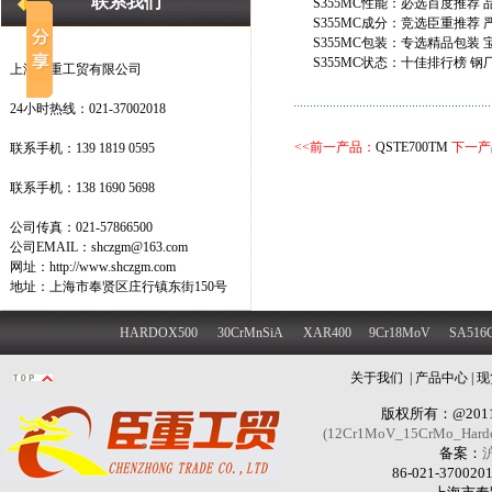
联系我们
S355MC性能：必选百度推荐 
S355MC成分：竞选臣重推荐 
S355MC包装：专选精品包装 
S355MC状态：十佳排行榜 钢
上海臣重工贸有限公司
24小时热线：021-37002018
<<前一产品：
QSTE700TM
下一产
联系手机：139 1819 0595
联系手机：138 1690 5698
公司传真：021-57866500
公司EMAIL：shczgm@163.com
网址：http://www.shczgm.com
地址：上海市奉贤区庄行镇东街150号
HARDOX500
30CrMnSiA
XAR400
9Cr18MoV
SA516
关于我们
|
产品中心
|
现
版权所有：@201
(12Cr1MoV_15CrMo_Hard
备案：
沪
86-021-370020