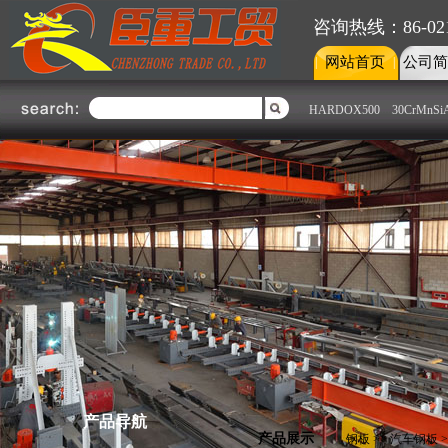
咨询热线：86-021-
网站首页
公司简
|
|
HARDOX500
30CrMnSi
不锈钢部
钢板部
不锈钢部
上海臣重不锈钢部主要经销国内
外各大钢铁厂上海克虏伯、广州
联众、宁波宝新、山西太钢、张
家港浦项、昆山大庚、宝钢集
团、台湾烨联、南非哥伦布、日
本、芬兰OUTOKUMPU、南非
Colum......了解更多
产品导航
产品展示
钢板
>>
汽车钢板
>