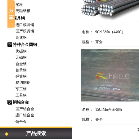
船板
无磁钢板
模具钢
进口模具钢
国产模具钢
名称：
9Cr18Mo（440C）
高速钢
规格：
齐全
特种合金圆钢
优碳钢
无磁钢
合金钢
轴承钢
弹簧钢
易切削钢
军工钢
工具钢
铜铝合金
国产铝合金
名称：
15CrMo合金钢板
进口铝合金
规格：
齐全
铜合金
产品搜索