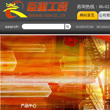
咨询热线：86-021-
网站首页
公司简
|
|
HARDOX500
30CrMnSi
不锈钢部
钢板部
不锈钢部
上海臣重不锈钢部主要经销国内
外各大钢铁厂上海克虏伯、广州
联众、宁波宝新、山西太钢、张
家港浦项、昆山大庚、宝钢集
团、台湾烨联、南非哥伦布、日
本、芬兰OUTOKUMPU、南非
Colum......了解更多
产品中心
产品中心