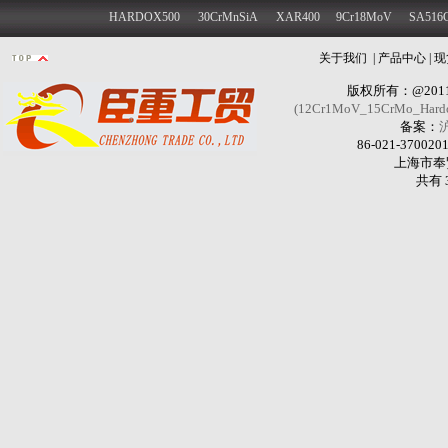
HARDOX500
30CrMnSiA
XAR400
9Cr18MoV
SA516
关于我们
|
产品中心
|
现
版权所有：@201
(12Cr1MoV_15CrMo_Hard
备案：
沪
86-021-370020
上海市奉
共有 